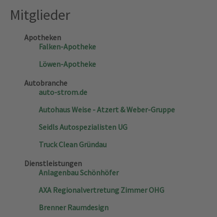
Mitglieder
powered by
Usercentrics Consent Management
Platform
&
eRecht24
Apotheken
Falken-Apotheke
Löwen-Apotheke
Autobranche
auto-strom.de
Autohaus Weise - Atzert & Weber-Gruppe
Seidls Autospezialisten UG
Truck Clean Gründau
Dienstleistungen
Anlagenbau Schönhöfer
AXA Regionalvertretung Zimmer OHG
Brenner Raumdesign