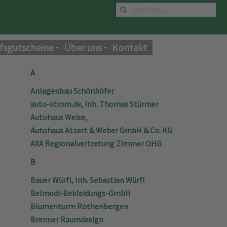
fsgutscheine
Über uns
Kontakt
A
Anlagenbau Schönhöfer
auto-strom.de, Inh. Thomas Stürmer
Autohaus Weise,
Autohaus Atzert & Weber GmbH & Co. KG
AXA Regionalvertretung Zimmer OHG
B
Bauer Würfl, Inh. Sebastian Würfl
Belmodi-Bekleidungs-GmbH
Blumenturm Rothenbergen
Brenner Raumdesign