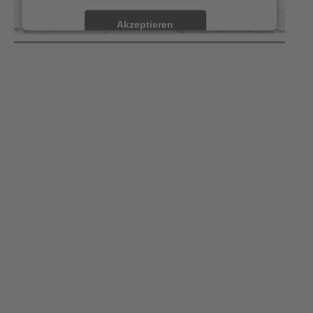
Akzeptieren
powered by
Usercentrics Consent Management
Platform
&
eRecht24