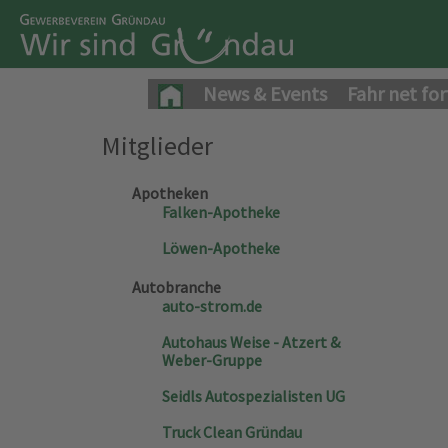
News & Events
Fahr net for
Mitglieder
Apotheken
Falken-Apotheke
Löwen-Apotheke
Autobranche
auto-strom.de
Autohaus Weise - Atzert &
Weber-Gruppe
Seidls Autospezialisten UG
Truck Clean Gründau