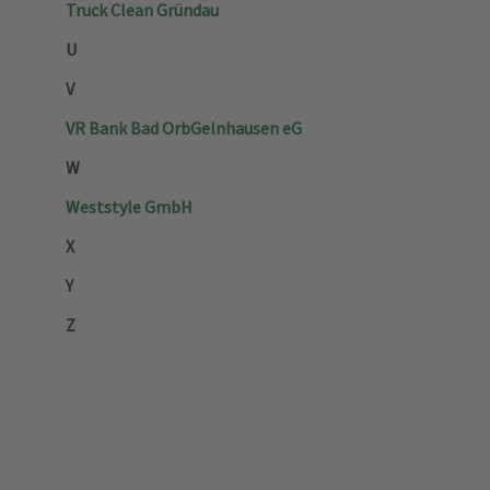
Truck Clean Gründau
U
V
VR Bank Bad Orb­Gelnhausen eG
W
Weststyle GmbH
X
Y
Z