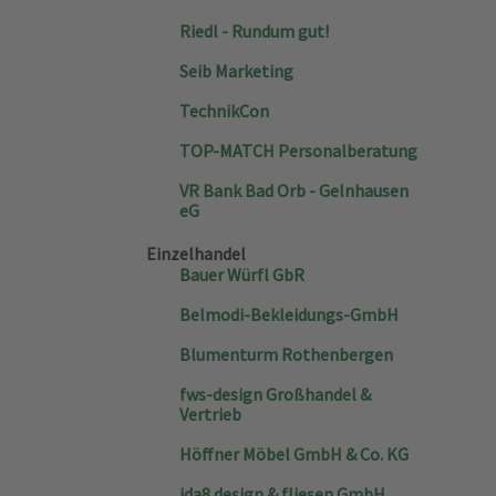
Riedl - Rundum gut!
Seib Marketing
TechnikCon
TOP-MATCH Personalberatung
VR Bank Bad Orb - Gelnhausen
eG
Einzelhandel
Bauer Würfl GbR
Belmodi-Bekleidungs-GmbH
Blumenturm Rothenbergen
fws-design Großhandel &
Vertrieb
Höffner Möbel GmbH & Co. KG
ida8 design & fliesen GmbH