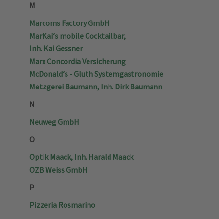
M
Marcoms Factory GmbH
MarKai‘s mobile Cocktailbar,
Inh. Kai Gessner
Marx Concordia Versicherung
McDonald‘s - Gluth Systemgastronomie
Metzgerei Baumann, Inh. Dirk Baumann
N
Neuweg GmbH
O
Optik Maack, Inh. Harald Maack
OZB Weiss GmbH
P
Pizzeria Rosmarino