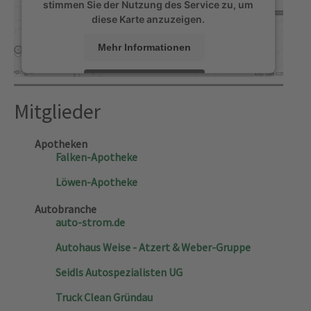
stimmen Sie der Nutzung des Service zu, um
diese Karte anzuzeigen.
Mehr Informationen
Akzeptieren
Mitglieder
powered by
Usercentrics Consent Management
Platform
&
eRecht24
Apotheken
Falken-Apotheke
Löwen-Apotheke
Autobranche
auto-strom.de
Autohaus Weise - Atzert & Weber-Gruppe
Seidls Autospezialisten UG
Truck Clean Gründau