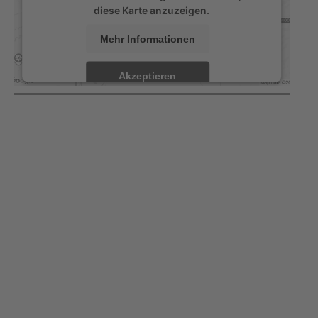
diese Karte anzuzeigen.
Mehr Informationen
Akzeptieren
powered by
Usercentrics Consent Management
Platform
&
eRecht24