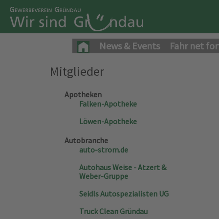
News & Events
Fahr net for
Mitglieder
Apotheken
Falken-Apotheke
Löwen-Apotheke
Autobranche
auto-strom.de
Autohaus Weise - Atzert &
Weber-Gruppe
Seidls Autospezialisten UG
Truck Clean Gründau