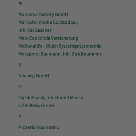
M
Marcoms Factory GmbH
MarKai‘s mobile Cocktailbar,
Inh. Kai Gessner
Marx Concordia Versicherung
McDonald‘s - Gluth Systemgastronomie
Metzgerei Baumann, Inh. Dirk Baumann
N
Neuweg GmbH
O
Optik Maack, Inh. Harald Maack
OZB Weiss GmbH
P
Pizzeria Rosmarino