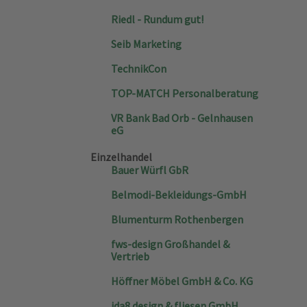
Riedl - Rundum gut!
Seib Marketing
TechnikCon
TOP-MATCH Personalberatung
VR Bank Bad Orb - Gelnhausen
eG
Einzelhandel
Bauer Würfl GbR
Belmodi-Bekleidungs-GmbH
Blumenturm Rothenbergen
fws-design Großhandel &
Vertrieb
Höffner Möbel GmbH & Co. KG
ida8 design & fliesen GmbH