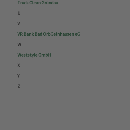
Truck Clean Gründau
U
V
VR Bank Bad Orb­Gelnhausen eG
W
Weststyle GmbH
X
Y
Z