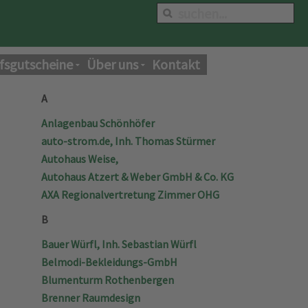
fsgutscheine
Über uns
Kontakt
A
Anlagenbau Schönhöfer
auto-strom.de, Inh. Thomas Stürmer
Autohaus Weise,
Autohaus Atzert & Weber GmbH & Co. KG
AXA Regionalvertretung Zimmer OHG
B
Bauer Würfl, Inh. Sebastian Würfl
Belmodi-Bekleidungs-GmbH
Blumenturm Rothenbergen
Brenner Raumdesign