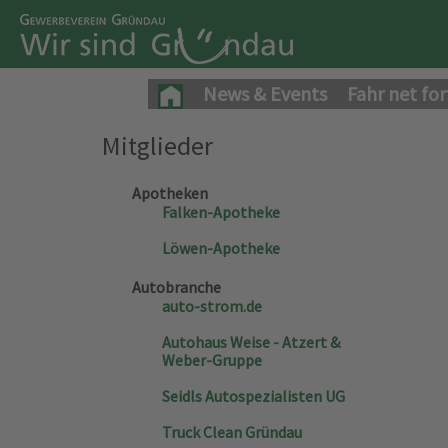
News & Events
Fahr net for
Mitglieder
Apotheken
Falken-Apotheke
Löwen-Apotheke
Autobranche
auto-strom.de
Autohaus Weise - Atzert &
Weber-Gruppe
Seidls Autospezialisten UG
Truck Clean Gründau