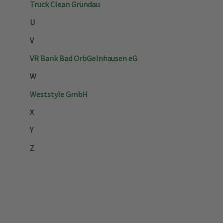
Truck Clean Gründau
U
V
VR Bank Bad Orb­Gelnhausen eG
W
Weststyle GmbH
X
Y
Z