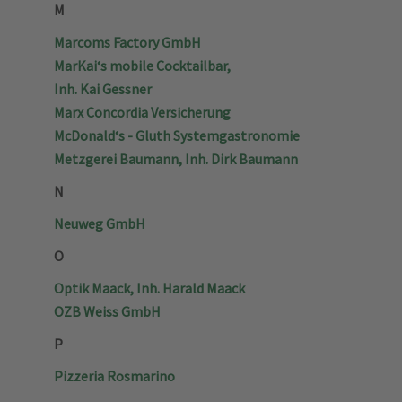
M
Marcoms Factory GmbH
MarKai‘s mobile Cocktailbar,
Inh. Kai Gessner
Marx Concordia Versicherung
McDonald‘s - Gluth Systemgastronomie
Metzgerei Baumann, Inh. Dirk Baumann
N
Neuweg GmbH
O
Optik Maack, Inh. Harald Maack
OZB Weiss GmbH
P
Pizzeria Rosmarino