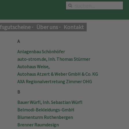
fsgutscheine
Über uns
Kontakt
A
Anlagenbau Schönhöfer
auto-strom.de, Inh. Thomas Stürmer
Autohaus Weise,
Autohaus Atzert & Weber GmbH & Co. KG
AXA Regionalvertretung Zimmer OHG
B
Bauer Würfl, Inh. Sebastian Würfl
Belmodi-Bekleidungs-GmbH
Blumenturm Rothenbergen
Brenner Raumdesign