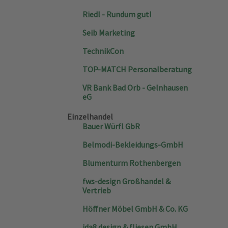
Riedl - Rundum gut!
Seib Marketing
TechnikCon
TOP-MATCH Personalberatung
VR Bank Bad Orb - Gelnhausen
eG
Einzelhandel
Bauer Würfl GbR
Belmodi-Bekleidungs-GmbH
Blumenturm Rothenbergen
fws-design Großhandel &
Vertrieb
Höffner Möbel GmbH & Co. KG
ida8 design & fliesen GmbH