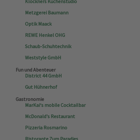
Klöckners Küchenstudio
Metzgerei Baumann
Optik Maack
REWE Henkel OHG
Schaub-Schuhtechnik
Weststyle GmbH
Fun und Abenteuer
District 44 GmbH
Gut Hühnerhof
Gastronomie
MarKai‘s mobile Cocktailbar
McDonald's Restaurant
Pizzeria Rosmarino
Ristorante Zum Paradies