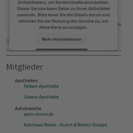
Drittanbieters, um Karteninhalte einzubetten.
Dieser Service kann Daten zu Ihren Aktivitäten
sammeln. Bitte lesen Sie die Details durch und
stimmen Sie der Nutzung des Service zu, um
diese Karte anzuzeigen.
Mehr Informationen
Akzeptieren
Mitglieder
powered by
Usercentrics Consent Management
Platform
&
eRecht24
Apotheken
Falken-Apotheke
Löwen-Apotheke
Autobranche
auto-strom.de
Autohaus Weise - Atzert & Weber-Gruppe