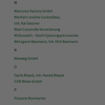
M
Marcoms Factory GmbH
MarKai‘s mobile Cocktailbar,
Inh. Kai Gessner
Marx Concordia Versicherung
McDonald‘s - Gluth Systemgastronomie
Metzgerei Baumann, Inh. Dirk Baumann
N
Neuweg GmbH
O
Optik Maack, Inh. Harald Maack
OZB Weiss GmbH
P
Pizzeria Rosmarino