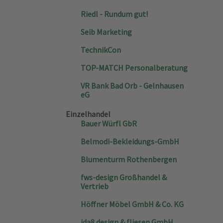
Riedl - Rundum gut!
Seib Marketing
TechnikCon
TOP-MATCH Personalberatung
VR Bank Bad Orb - Gelnhausen
eG
Einzelhandel
Bauer Würfl GbR
Belmodi-Bekleidungs-GmbH
Blumenturm Rothenbergen
fws-design Großhandel &
Vertrieb
Höffner Möbel GmbH & Co. KG
ida8 design & fliesen GmbH