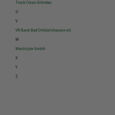
Truck Clean Gründau
U
V
VR Bank Bad Orb­Gelnhausen eG
W
Weststyle GmbH
X
Y
Z