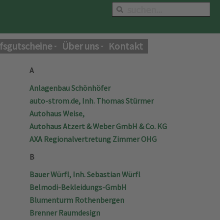
fsgutscheine
Über uns
Kontakt
A
Anlagenbau Schönhöfer
auto-strom.de, Inh. Thomas Stürmer
Autohaus Weise,
Autohaus Atzert & Weber GmbH & Co. KG
AXA Regionalvertretung Zimmer OHG
B
Bauer Würfl, Inh. Sebastian Würfl
Belmodi-Bekleidungs-GmbH
Blumenturm Rothenbergen
Brenner Raumdesign