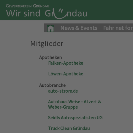
News & Events
Fahr net for
Mitglieder
Apotheken
Falken-Apotheke
Löwen-Apotheke
Autobranche
auto-strom.de
Autohaus Weise - Atzert &
Weber-Gruppe
Seidls Autospezialisten UG
Truck Clean Gründau