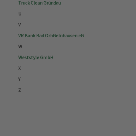
Truck Clean Gründau
U
V
VR Bank Bad Orb­Gelnhausen eG
W
Weststyle GmbH
X
Y
Z