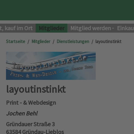
t, kauf im Ort
Mitglieder
Mitglied werden
Einkau
Startseite
Mitglieder
Dienstleistungen
layoutinstinkt
layoutinstinkt
Print - & Webdesign
J
o
chen Behl
Gründauer Straße 3
63584 Gründau-Lieblos