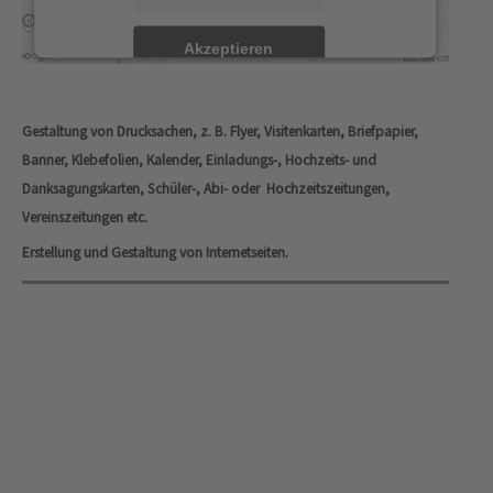
Akzeptieren
powered by
Usercentrics Consent Management
Platform
&
eRecht24
Gestaltung von Drucksachen, z. B. Flyer, Visitenkarten, Briefpapier,
Banner, Klebefolien, Kalender, Einladungs-, Hochzeits- und
Danksagungskarten, Schüler-, Abi- oder Hochzeitszeitungen,
Vereinszeitungen etc.
Erstellung und Gestaltung von Internetseiten.