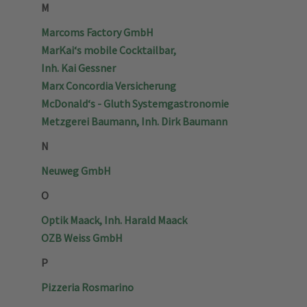
M
Marcoms Factory GmbH
MarKai‘s mobile Cocktailbar,
Inh. Kai Gessner
Marx Concordia Versicherung
McDonald‘s - Gluth Systemgastronomie
Metzgerei Baumann, Inh. Dirk Baumann
N
Neuweg GmbH
O
Optik Maack, Inh. Harald Maack
OZB Weiss GmbH
P
Pizzeria Rosmarino