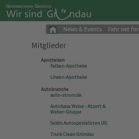
News & Events
Fahr net for
Mitglieder
Apotheken
Falken-Apotheke
Löwen-Apotheke
Autobranche
auto-strom.de
Autohaus Weise - Atzert &
Weber-Gruppe
Seidls Autospezialisten UG
Truck Clean Gründau