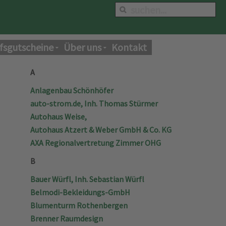
fsgutscheine
Über uns
Kontakt
A
Anlagenbau Schönhöfer
auto-strom.de, Inh. Thomas Stürmer
Autohaus Weise,
Autohaus Atzert & Weber GmbH & Co. KG
AXA Regionalvertretung Zimmer OHG
B
Bauer Würfl, Inh. Sebastian Würfl
Belmodi-Bekleidungs-GmbH
Blumenturm Rothenbergen
Brenner Raumdesign