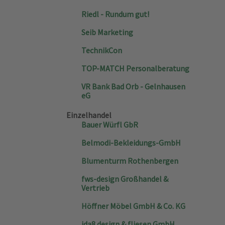
Riedl - Rundum gut!
Seib Marketing
TechnikCon
TOP-MATCH Personalberatung
VR Bank Bad Orb - Gelnhausen
eG
Einzelhandel
Bauer Würfl GbR
Belmodi-Bekleidungs-GmbH
Blumenturm Rothenbergen
fws-design Großhandel &
Vertrieb
Höffner Möbel GmbH & Co. KG
ida8 design & fliesen GmbH