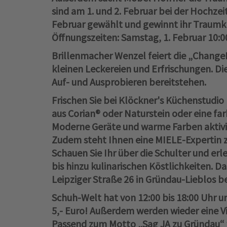
sind am 1. und 2. Februar bei der Hochze
Februar gewählt und gewinnt ihr Traumkle
Öffnungszeiten: Samstag, 1. Februar 10:00
Brillenmacher Wenzel
feiert die „ChangeM
kleinen Leckereien und Erfrischungen. Di
Auf- und Ausprobieren bereitstehen.
Frischen Sie bei
Klöckner's Küchenstudio
aus Corian® oder Naturstein oder eine fa
Moderne Geräte und warme Farben aktivi
Zudem steht Ihnen eine MIELE-Expertin
Schauen Sie Ihr über die Schulter und erle
bis hinzu kulinarischen Köstlichkeiten. D
Leipziger Straße 26 in Gründau-Lieblos b
Schuh-Welt
hat von 12:00 bis 18:00 Uhr 
5,- Euro! Außerdem werden wieder eine 
Passend zum Motto „Sag JA zu Gründau“ 