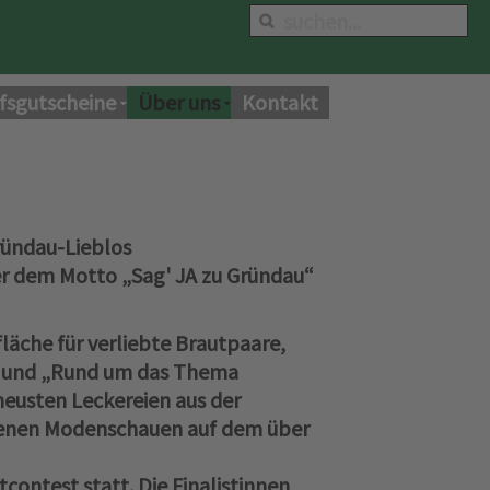
fsgutscheine
Über uns
Kontakt
ründau-Lieblos
er dem Motto „Sag' JA zu Gründau“
läche für verliebte Brautpaare,
len und „Rund um das Thema
 neusten Leckereien aus der
edenen Modenschauen auf dem über
ontest statt. Die Finalistinnen