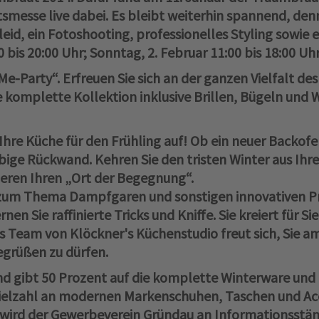
itsmesse live dabei. Es bleibt weiterhin spannend, de
id, ein Fotoshooting, professionelles Styling sowie 
 bis 20:00 Uhr; Sonntag, 2. Februar 11:00 bis 18:00 Uhr
e-Party“. Erfreuen Sie sich an der ganzen Vielfalt de
e komplette Kollektion inklusive Brillen, Bügeln und 
Ihre Küche für den Frühling auf! Ob ein neuer Backofe
rbige Rückwand. Kehren Sie den tristen Winter aus Ih
eren Ihren „Ort der Begegnung“.
 zum Thema Dampfgaren und sonstigen innovativen P
rnen Sie raffinierte Tricks und Kniffe. Sie kreiert für 
as Team von Klöckner's Küchenstudio freut sich, Sie am
egrüßen zu dürfen.
und gibt 50 Prozent auf die komplette Winterware und
Vielzahl an modernen Markenschuhen, Taschen und Ac
wird der Gewerbeverein Gründau an Informationsstä