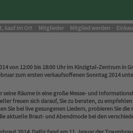
t, kauf im Ort
Mitglieder
Mitglied werden
Einkau
14 von 12:00 bis 18:00 Uhr im Kinzigtal-Zentrum in G
ebruar zum ersten verkaufsoffenen Sonntag 2014 unt
r
seine Räume in eine große Messe- und Informationsf
teller freuen sich darauf, Sie zu beraten, zu empfeh
en Sie bei live gesungenen Liedern, probieren Sie die
die aktuelle Braut- und Abendmode bei den verschi
raut 2014. Dafür fand am 11. Januar der Traumbrautc