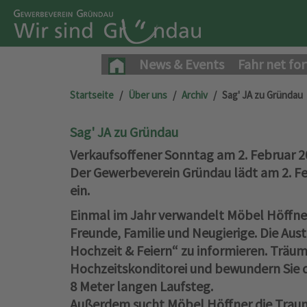
News & Events
Fahr net for
Startseite
Über uns
Archiv
Sag' JA zu Gründau
Sag' JA zu Gründau
Verkaufsoffener Sonntag am 2. Februar 20
Der Gewerbeverein Gründau lädt am 2. F
ein.
Einmal im Jahr verwandelt
Möbel Höffne
Freunde, Familie und Neugierige. Die Aus
Hochzeit & Feiern“ zu informieren. Träum
Hochzeitskonditorei und bewundern Sie 
8 Meter langen Laufsteg.
Außerdem sucht Möbel Höffner die Traumb